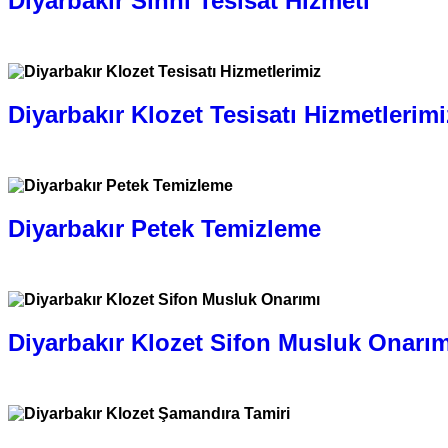
Diyarbakır Sıhhi Tesisat Hizmeti
0.505.777 1632
Diyarbakır Klozet Tesisatı Hizmetlerimi
0.505.777 1632
Diyarbakır Petek Temizleme
0.505.777 1632
Diyarbakır Klozet Sifon Musluk Onarım
0.505.777 1632