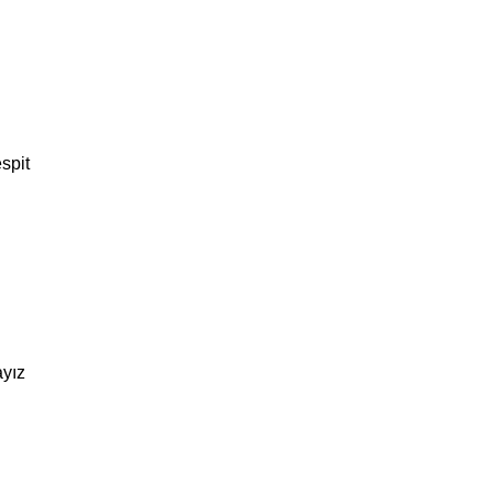
spit
ayız