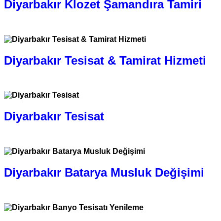
Diyarbakır Klozet Şamandıra Tamiri
0.505.777 1632
Diyarbakır Tesisat & Tamirat Hizmeti
0.505.777 1632
Diyarbakır Tesisat
0.505.777 1632
Diyarbakır Batarya Musluk Değişimi
0.505.777 1632