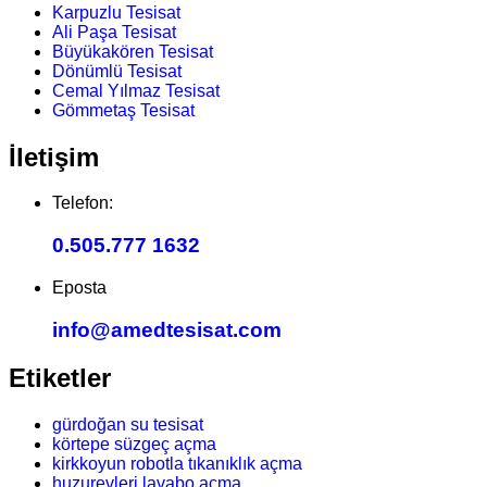
Karpuzlu Tesisat
Ali Paşa Tesisat
Büyükakören Tesisat
Dönümlü Tesisat
Cemal Yılmaz Tesisat
Gömmetaş Tesisat
İletişim
Telefon:
0.505.777 1632
Eposta
info@amedtesisat.com
Etiketler
gürdoğan su tesisat
körtepe süzgeç açma
kirkkoyun robotla tıkanıklık açma
huzurevleri lavabo açma