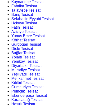
Kaynartepe Tesisat
Fabrika Tesisat
Talaytepe Tesisat
Barış Tesisat
Selahattin Eyyubi Tesisat
Üçkuyu Tesisat
Fatih Tesisat
Aziziye Tesisat
Yunus Emre Tesisat
Körhat Tesisat
Gürdoğan Tesisat
Dicle Tesisat
Bağlar Tesisat
Yolaltı Tesisat
Yeniköy Tesisat
Diyarbakır Tesisat
Muradiye Tesisat
Yeşilvadi Tesisat
Melikahmet Tesisat
Kıtılbıl Tesisat
Cumhuriyet Tesisat
Pirinçlik Tesisat
İskenderpaşa Tesisat
Karacadağ Tesisat
Hasırlı Tesisat