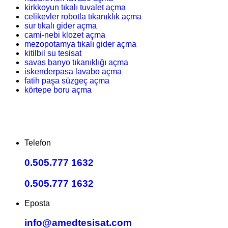
kirkkoyun tıkalı tuvalet açma
celikevler robotla tıkanıklık açma
sur tıkalı gider açma
cami-nebi klozet açma
mezopotamya tıkalı gider açma
kitilbil su tesisat
savas banyo tıkanıklığı açma
iskenderpasa lavabo açma
fatih paşa süzgeç açma
körtepe boru açma
Telefon
0.505.777 1632
0.505.777 1632
Eposta
info@amedtesisat.com