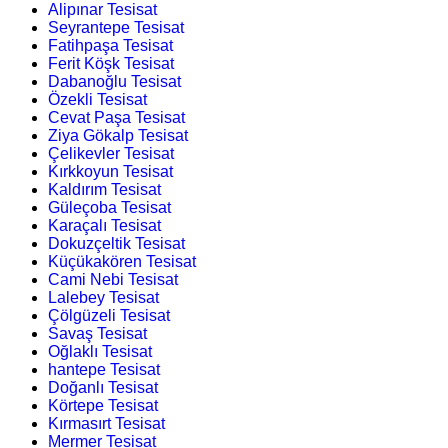
Alipınar Tesisat
Seyrantepe Tesisat
Fatihpaşa Tesisat
Ferit Köşk Tesisat
Dabanoğlu Tesisat
Özekli Tesisat
Cevat Paşa Tesisat
Ziya Gökalp Tesisat
Çelikevler Tesisat
Kırkkoyun Tesisat
Kaldırım Tesisat
Güleçoba Tesisat
Karaçalı Tesisat
Dokuzçeltik Tesisat
Küçükakören Tesisat
Cami Nebi Tesisat
Lalebey Tesisat
Çölgüzeli Tesisat
Savaş Tesisat
Oğlaklı Tesisat
hantepe Tesisat
Doğanlı Tesisat
Körtepe Tesisat
Kırmasırt Tesisat
Mermer Tesisat