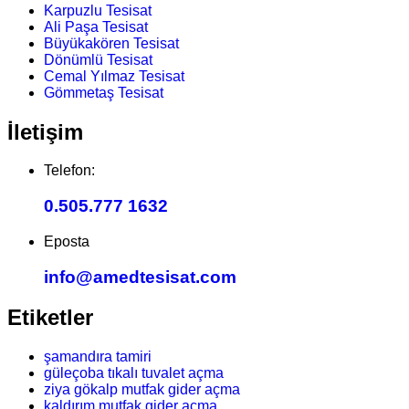
Karpuzlu Tesisat
Ali Paşa Tesisat
Büyükakören Tesisat
Dönümlü Tesisat
Cemal Yılmaz Tesisat
Gömmetaş Tesisat
İletişim
Telefon:
0.505.777 1632
Eposta
info@amedtesisat.com
Etiketler
şamandıra tamiri
güleçoba tıkalı tuvalet açma
ziya gökalp mutfak gider açma
kaldırım mutfak gider açma