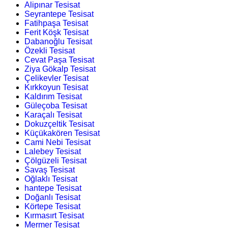
Alipınar Tesisat
Seyrantepe Tesisat
Fatihpaşa Tesisat
Ferit Köşk Tesisat
Dabanoğlu Tesisat
Özekli Tesisat
Cevat Paşa Tesisat
Ziya Gökalp Tesisat
Çelikevler Tesisat
Kırkkoyun Tesisat
Kaldırım Tesisat
Güleçoba Tesisat
Karaçalı Tesisat
Dokuzçeltik Tesisat
Küçükakören Tesisat
Cami Nebi Tesisat
Lalebey Tesisat
Çölgüzeli Tesisat
Savaş Tesisat
Oğlaklı Tesisat
hantepe Tesisat
Doğanlı Tesisat
Körtepe Tesisat
Kırmasırt Tesisat
Mermer Tesisat