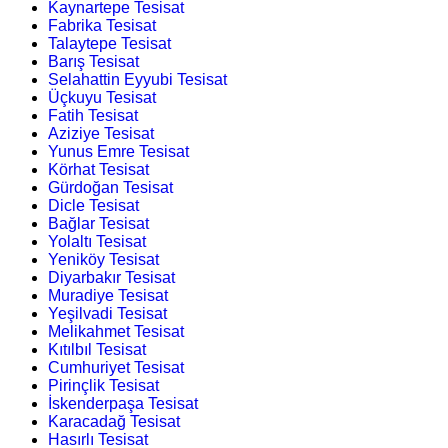
Kaynartepe Tesisat
Fabrika Tesisat
Talaytepe Tesisat
Barış Tesisat
Selahattin Eyyubi Tesisat
Üçkuyu Tesisat
Fatih Tesisat
Aziziye Tesisat
Yunus Emre Tesisat
Körhat Tesisat
Gürdoğan Tesisat
Dicle Tesisat
Bağlar Tesisat
Yolaltı Tesisat
Yeniköy Tesisat
Diyarbakır Tesisat
Muradiye Tesisat
Yeşilvadi Tesisat
Melikahmet Tesisat
Kıtılbıl Tesisat
Cumhuriyet Tesisat
Pirinçlik Tesisat
İskenderpaşa Tesisat
Karacadağ Tesisat
Hasırlı Tesisat