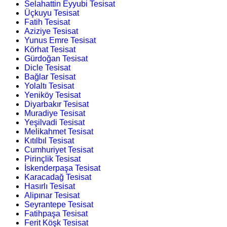
Selahattin Eyyubi Tesisat
Üçkuyu Tesisat
Fatih Tesisat
Aziziye Tesisat
Yunus Emre Tesisat
Körhat Tesisat
Gürdoğan Tesisat
Dicle Tesisat
Bağlar Tesisat
Yolaltı Tesisat
Yeniköy Tesisat
Diyarbakır Tesisat
Muradiye Tesisat
Yeşilvadi Tesisat
Melikahmet Tesisat
Kıtılbıl Tesisat
Cumhuriyet Tesisat
Pirinçlik Tesisat
İskenderpaşa Tesisat
Karacadağ Tesisat
Hasırlı Tesisat
Alipınar Tesisat
Seyrantepe Tesisat
Fatihpaşa Tesisat
Ferit Köşk Tesisat