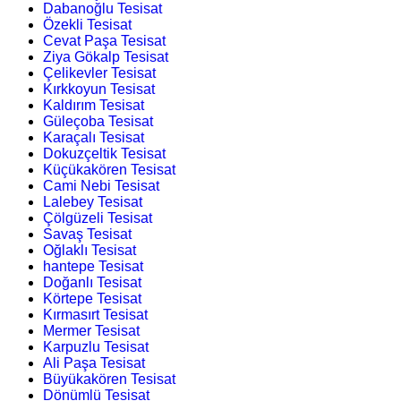
Dabanoğlu Tesisat
Özekli Tesisat
Cevat Paşa Tesisat
Ziya Gökalp Tesisat
Çelikevler Tesisat
Kırkkoyun Tesisat
Kaldırım Tesisat
Güleçoba Tesisat
Karaçalı Tesisat
Dokuzçeltik Tesisat
Küçükakören Tesisat
Cami Nebi Tesisat
Lalebey Tesisat
Çölgüzeli Tesisat
Savaş Tesisat
Oğlaklı Tesisat
hantepe Tesisat
Doğanlı Tesisat
Körtepe Tesisat
Kırmasırt Tesisat
Mermer Tesisat
Karpuzlu Tesisat
Ali Paşa Tesisat
Büyükakören Tesisat
Dönümlü Tesisat