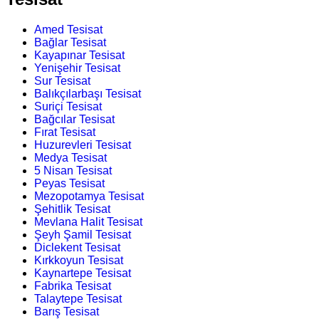
Amed Tesisat
Bağlar Tesisat
Kayapınar Tesisat
Yenişehir Tesisat
Sur Tesisat
Balıkçılarbaşı Tesisat
Suriçi Tesisat
Bağcılar Tesisat
Fırat Tesisat
Huzurevleri Tesisat
Medya Tesisat
5 Nisan Tesisat
Peyas Tesisat
Mezopotamya Tesisat
Şehitlik Tesisat
Mevlana Halit Tesisat
Şeyh Şamil Tesisat
Diclekent Tesisat
Kırkkoyun Tesisat
Kaynartepe Tesisat
Fabrika Tesisat
Talaytepe Tesisat
Barış Tesisat