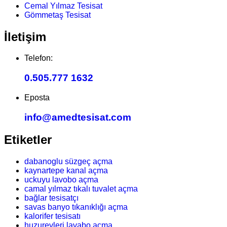
Cemal Yılmaz Tesisat
Gömmetaş Tesisat
İletişim
Telefon:
0.505.777 1632
Eposta
info@amedtesisat.com
Etiketler
dabanoglu süzgeç açma
kaynartepe kanal açma
uckuyu lavobo açma
camal yılmaz tıkalı tuvalet açma
bağlar tesisatçı
savas banyo tıkanıklığı açma
kalorifer tesisatı
huzurevleri lavabo açma