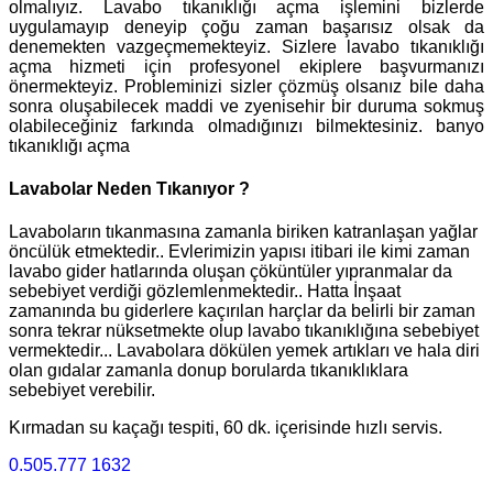
olmalıyız. Lavabo tıkanıklığı açma işlemini bizlerde
uygulamayıp deneyip çoğu zaman başarısız olsak da
denemekten vazgeçmemekteyiz. Sizlere lavabo tıkanıklığı
açma hizmeti için profesyonel ekiplere başvurmanızı
önermekteyiz. Probleminizi sizler çözmüş olsanız bile daha
sonra oluşabilecek maddi ve zyenisehir bir duruma sokmuş
olabileceğiniz farkında olmadığınızı bilmektesiniz. banyo
tıkanıklığı açma
Lavabolar Neden Tıkanıyor ?
Lavaboların tıkanmasına zamanla biriken katranlaşan yağlar
öncülük etmektedir.. Evlerimizin yapısı itibari ile kimi zaman
lavabo gider hatlarında oluşan çöküntüler yıpranmalar da
sebebiyet verdiği gözlemlenmektedir.. Hatta İnşaat
zamanında bu giderlere kaçırılan harçlar da belirli bir zaman
sonra tekrar nüksetmekte olup lavabo tıkanıklığına sebebiyet
vermektedir... Lavabolara dökülen yemek artıkları ve hala diri
olan gıdalar zamanla donup borularda tıkanıklıklara
sebebiyet verebilir.
Kırmadan su kaçağı tespiti, 60 dk. içerisinde hızlı servis.
0.505.777 1632