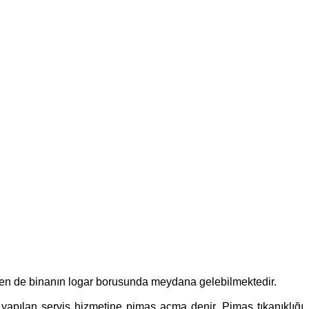
zen de binanın logar borusunda meydana gelebilmektedir.
e yapılan servis hizmetine pimaş açma denir. Pimaş tıkanıklığı