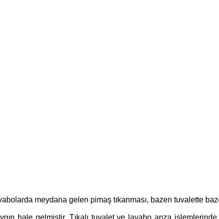
lavabolarda meydana gelen pimaş tıkanması, bazen tuvalette ba
gın hale gelmiştir. Tıkalı tuvalet ve lavabo arıza işlemlerind