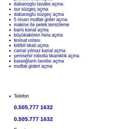
dabanoglu lavabo açma
sur süzgeç açma
dabanoglu süzgeç açma
5 nisan mutfak gider açma
makine ile petek temizleme
baris kanal açma
büyükakören hela açma
tesisat ustası
kitilbil tıkalı açma
camal yılmaz kanal açma
yenisehir robotla tıkanıklık açma
karaoğlanlı lavobo açma
mutfak gideri açma
Telefon
0.505.777 1632
0.505.777 1632