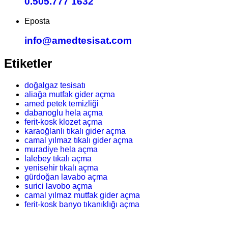
0.505.777 1632
Eposta
info@amedtesisat.com
Etiketler
doğalgaz tesisatı
aliağa mutfak gider açma
amed petek temizliği
dabanoglu hela açma
ferit-kosk klozet açma
karaoğlanlı tıkalı gider açma
camal yılmaz tıkalı gider açma
muradiye hela açma
lalebey tıkalı açma
yenisehir tıkalı açma
gürdoğan lavabo açma
surici lavobo açma
camal yılmaz mutfak gider açma
ferit-kosk banyo tıkanıklığı açma