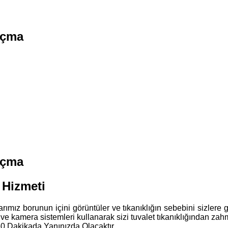
Açma
Açma
 Hizmeti
alarımız borunun içini görüntüler ve tıkanıklığın sebebini sizlere
 ve kamera sistemleri kullanarak sizi tuvalet tıkanıklığından zahm
60 Dakikada Yanınızda Olacaktır.