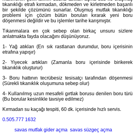
tıkanıklığı etrafı kırmadan, dökmeden ve kirletmeden başarılı
bir şekilde çözümünü sunarlar. Oluşmuş mutfak tıkanıklığı
problemi için çözüm bütün boruları kırarak yeni boru
döşenmesi değildir ve bu işlemler tarihe karışmıştır.
Tıkanmalara en çok sebep olan birkaç unsuru sizlere
anlatmakta fayda olacağını düşünüyoruz.
1- Yağ atıkları (En sık rastlanan durumdur, boru içerisinin
etrafına yapışır)
2- Yiyecek artıkları (Zamanla boru içerisinde birikerek
tıkanıklık oluşturur)
3- Boru hattının tecrübesiz tesisatçı tarafından döşenmesi
(Sürekli tıkanıklık oluşumuna sebep olur)
4- Kullanılmış uzun mesafeli gırtlak borusu denilen boru türü
(Bu borular kesinlikle tavsiye edilmez)
Kırmadan su kaçağı tespiti, 60 dk. içerisinde hızlı servis.
0.505.777 1632
savas mutfak gider açma
savas süzgeç açma