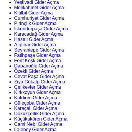
Yeşilvadi Gider Açma
Melikahmet Gider Açma
Kıtılbıl Gider Açma
Cumhuriyet Gider Açma
Pirinçlik Gider Açma
İskenderpaşa Gider Açma
Karacadağ Gider Açma
Hasırlı Gider Açma
Alipınar Gider Açma
Seyrantepe Gider Açma
Fatihpaşa Gider Açma
Ferit Köşk Gider Açma
Dabanoğlu Gider Açma
Özekli Gider Açma
Cevat Paşa Gider Açma
Ziya Gökalp Gider Açma
Çelikevler Gider Açma
Kırkkoyun Gider Açma
Kaldırım Gider Açma
Güleçoba Gider Açma
Karaçalı Gider Açma
Dokuzçeltik Gider Açma
Küçükakören Gider Açma
Cami Nebi Gider Açma
Lalebey Gider Açma