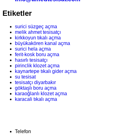
Etiketler
surici süzgeç açma
melik ahmet tesisatçı
kirkkoyun tıkalı açma
büyükakören kanal açma
surici hela açma
ferit-kosk boru açma
hasırlı tesisatçı
pirinclik klozet açma
kaynartepe tıkalı gider açma
su tesisat
tesisatçı diyarbakır
göktaşlı boru açma
karaoğlanlı klozet açma
karacali tıkalı açma
Telefon