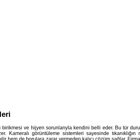
eri
 birikmesi ve hijyen sorunlarıyla kendini belli eder. Bu tür dur
özer. Kameralı görüntüleme sistemleri sayesinde tıkanıklığın
lir hem de borulara zarar vermeden kalıcı çözüm sağlar. Firmam