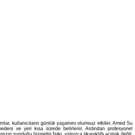
umlar, kullanıcıların günlük yaşamını olumsuz etkiler. Amed Su
 nedeni ve yeri kısa sürede belirlenir. Ardından profesyonel
ızın sunduğu hizmetin farkı, yalnızca tıkanıklığı açmak değil,