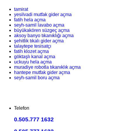
tamirat
yesilvadi mutfak gider açma
fatih hela açma
seyh-samil lavabo açma
büyükakören süzgeç açma
aksoy banyo tıkanıklığı açma
şehitlik tıkalı gider açma
talaytepe tesisatçı
fatih klozet açma
göktaşlı kanal açma
uckuyu hela açma
muradiye robotla tıkanıklık açma
hantepe mutfak gider açma
seyh-samil boru açma
Telefon
0.505.777 1632