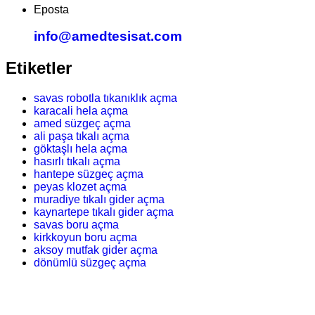
Eposta
info@amedtesisat.com
Etiketler
savas robotla tıkanıklık açma
karacali hela açma
amed süzgeç açma
ali paşa tıkalı açma
göktaşlı hela açma
hasırlı tıkalı açma
hantepe süzgeç açma
peyas klozet açma
muradiye tıkalı gider açma
kaynartepe tıkalı gider açma
savas boru açma
kirkkoyun boru açma
aksoy mutfak gider açma
dönümlü süzgeç açma