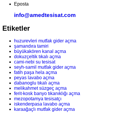
Eposta
info@amedtesisat.com
Etiketler
huzurevleri mutfak gider açma
şamandıra tamiri
büyükakören kanal açma
dokuzçeltik tıkalı açma
cami-nebi su tesisat
seyh-samil mutfak gider açma
fatih paşa hela açma
peyas lavabo açma
dabanoglu tıkalı açma
melikahmet süzgeç açma
ferit-kosk banyo tıkanıklığı açma
mezopotamya tesisatçı
iskenderpasa lavabo açma
karaağaçlı mutfak gider açma