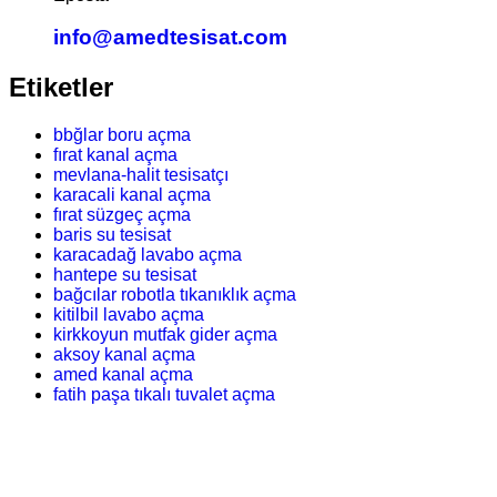
info@amedtesisat.com
Etiketler
bbğlar boru açma
fırat kanal açma
mevlana-halit tesisatçı
karacali kanal açma
fırat süzgeç açma
baris su tesisat
karacadağ lavabo açma
hantepe su tesisat
bağcılar robotla tıkanıklık açma
kitilbil lavabo açma
kirkkoyun mutfak gider açma
aksoy kanal açma
amed kanal açma
fatih paşa tıkalı tuvalet açma