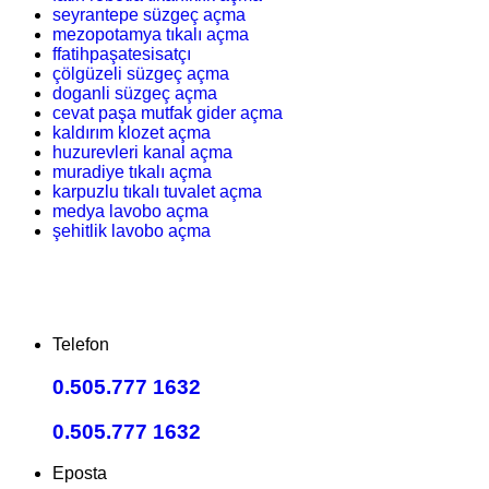
seyrantepe süzgeç açma
mezopotamya tıkalı açma
ffatihpaşatesisatçı
çölgüzeli süzgeç açma
doganli süzgeç açma
cevat paşa mutfak gider açma
kaldırım klozet açma
huzurevleri kanal açma
muradiye tıkalı açma
karpuzlu tıkalı tuvalet açma
medya lavobo açma
şehitlik lavobo açma
Telefon
0.505.777 1632
0.505.777 1632
Eposta