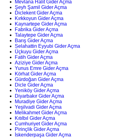
Mevlana Halit Gider Açma
Şeyh Şamil Gider Açma
Diclekent Gider Açma
Kırkkoyun Gider Açma
Kaynartepe Gider Açma
Fabrika Gider Açma
Talaytepe Gider Açma
Barış Gider Açma
Selahattin Eyyubi Gider Açma
Üçkuyu Gider Açma
Fatih Gider Açma
Aziziye Gider Açma
Yunus Emre Gider Açma
Körhat Gider Açma
Gürdoğan Gider Açma
Dicle Gider Açma
Yeniköy Gider Açma
Diyarbakır Gider Açma
Muradiye Gider Açma
Yeşilvadi Gider Açma
Melikahmet Gider Açma
Kıtılbıl Gider Açma
Cumhuriyet Gider Açma
Pirinçlik Gider Açma
İskenderpaşa Gider Açma