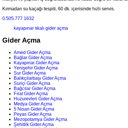
Kırmadan su kaçağı tespiti, 60 dk. içerisinde hızlı servis.
0.505.777 1632
kayapınar tıkalı gider açma
Gider Açma
Amed Gider Açma
Bağlar Gider Açma
Kayapınar Gider Açma
Yenişehir Gider Açma
Sur Gider Açma
Balıkçılarbaşı Gider Açma
Suriçi Gider Açma
Bağcılar Gider Açma
Fırat Gider Açma
Huzurevleri Gider Açma
Medya Gider Açma
5 Nisan Gider Açma
Peyas Gider Açma
Mezopotamya Gider Açma
Şehitlik Gider Açma