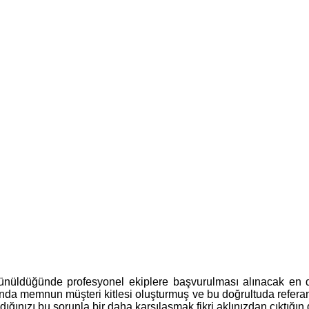
şünüldüğünde profesyonel ekiplere başvurulması alınacak en 
da memnun müşteri kitlesi oluşturmuş ve bu doğrultuda referans
ığınızı bu sorunla bir daha karşılaşmak fikri aklınızdan çıktığın