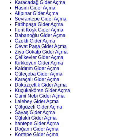
Karacadağ Gider Açma
Hasırlı Gider Açma
Alipınar Gider Açma
Seyrantepe Gider Açma
Fatihpaşa Gider Açma
Ferit Köşk Gider Açma
Dabanoğlu Gider Açma
Özekli Gider Açma
Cevat Paşa Gider Açma
Ziya Gökalp Gider Açma
Çelikevler Gider Açma
Kırkkoyun Gider Açma
Kaldırım Gider Açma
Güleçoba Gider Açma
Karaçalı Gider Açma
Dokuzçeltik Gider Açma
Küçükakören Gider Açma
Cami Nebi Gider Açma
Lalebey Gider Açma
Çölgüzeli Gider Açma
Savaş Gider Açma
Oğlaklı Gider Açma
hantepe Gider Açma
Doğanlı Gider Açma
Körtepe Gider Açma