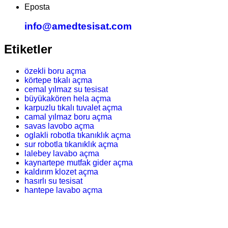
Eposta
info@amedtesisat.com
Etiketler
özekli boru açma
körtepe tıkalı açma
cemal yılmaz su tesisat
büyükakören hela açma
karpuzlu tıkalı tuvalet açma
camal yılmaz boru açma
savas lavobo açma
oglakli robotla tıkanıklık açma
sur robotla tıkanıklık açma
lalebey lavabo açma
kaynartepe mutfak gider açma
kaldırım klozet açma
hasırlı su tesisat
hantepe lavabo açma