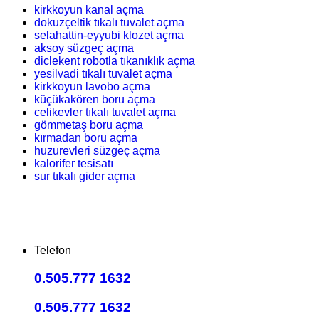
kirkkoyun kanal açma
dokuzçeltik tıkalı tuvalet açma
selahattin-eyyubi klozet açma
aksoy süzgeç açma
diclekent robotla tıkanıklık açma
yesilvadi tıkalı tuvalet açma
kirkkoyun lavobo açma
küçükakören boru açma
celikevler tıkalı tuvalet açma
gömmetaş boru açma
kırmadan boru açma
huzurevleri süzgeç açma
kalorifer tesisatı
sur tıkalı gider açma
Telefon
0.505.777 1632
0.505.777 1632