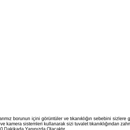
alarımız borunun içini görüntüler ve tıkanıklığın sebebini sizlere
 ve kamera sistemleri kullanarak sizi tuvalet tıkanıklığından zahm
60 Dakikada Yanınızda Olacaktır.