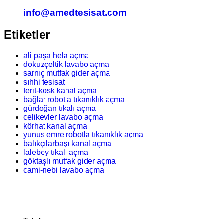
info@amedtesisat.com
Etiketler
ali paşa hela açma
dokuzçeltik lavabo açma
sarnıç mutfak gider açma
sıhhi tesisat
ferit-kosk kanal açma
bağlar robotla tıkanıklık açma
gürdoğan tıkalı açma
celikevler lavabo açma
körhat kanal açma
yunus emre robotla tıkanıklık açma
balıkçılarbaşı kanal açma
lalebey tıkalı açma
göktaşlı mutfak gider açma
cami-nebi lavabo açma