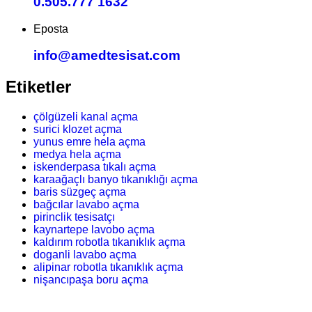
0.505.777 1632
Eposta
info@amedtesisat.com
Etiketler
çölgüzeli kanal açma
surici klozet açma
yunus emre hela açma
medya hela açma
iskenderpasa tıkalı açma
karaağaçlı banyo tıkanıklığı açma
baris süzgeç açma
bağcılar lavabo açma
pirinclik tesisatçı
kaynartepe lavobo açma
kaldırım robotla tıkanıklık açma
doganli lavabo açma
alipinar robotla tıkanıklık açma
nişancıpaşa boru açma