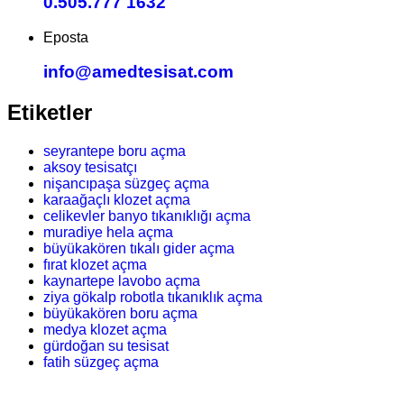
0.505.777 1632
Eposta
info@amedtesisat.com
Etiketler
seyrantepe boru açma
aksoy tesisatçı
nişancıpaşa süzgeç açma
karaağaçlı klozet açma
celikevler banyo tıkanıklığı açma
muradiye hela açma
büyükakören tıkalı gider açma
fırat klozet açma
kaynartepe lavobo açma
ziya gökalp robotla tıkanıklık açma
büyükakören boru açma
medya klozet açma
gürdoğan su tesisat
fatih süzgeç açma