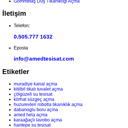
Gömmetaş Duş Tıkanıklığı Açma
İletişim
Telefon:
0.505.777 1632
Eposta
info@amedtesisat.com
Etiketler
muradiye kanal açma
kitilbil tıkalı tuvalet açma
çölgüzeli su tesisat
körhat süzgeç açma
huzurevleri robotla tıkanıklık açma
dabanoglu boru açma
amed hela açma
karaağaçlı lavobo açma
hantepe su tesisat