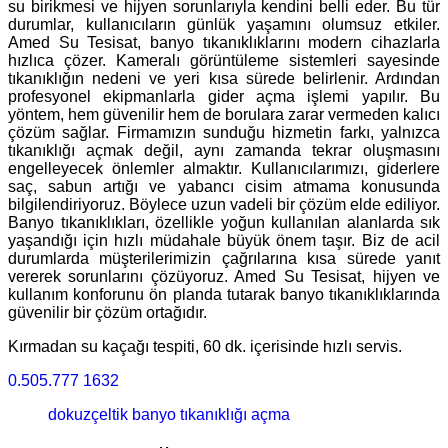
su birikmesi ve hijyen sorunlarıyla kendini belli eder. Bu tür
durumlar, kullanıcıların günlük yaşamını olumsuz etkiler.
Amed Su Tesisat, banyo tıkanıklıklarını modern cihazlarla
hızlıca çözer. Kameralı görüntüleme sistemleri sayesinde
tıkanıklığın nedeni ve yeri kısa sürede belirlenir. Ardından
profesyonel ekipmanlarla gider açma işlemi yapılır. Bu
yöntem, hem güvenilir hem de borulara zarar vermeden kalıcı
çözüm sağlar. Firmamızın sunduğu hizmetin farkı, yalnızca
tıkanıklığı açmak değil, aynı zamanda tekrar oluşmasını
engelleyecek önlemler almaktır. Kullanıcılarımızı, giderlere
saç, sabun artığı ve yabancı cisim atmama konusunda
bilgilendiriyoruz. Böylece uzun vadeli bir çözüm elde ediliyor.
Banyo tıkanıklıkları, özellikle yoğun kullanılan alanlarda sık
yaşandığı için hızlı müdahale büyük önem taşır. Biz de acil
durumlarda müşterilerimizin çağrılarına kısa sürede yanıt
vererek sorunlarını çözüyoruz. Amed Su Tesisat, hijyen ve
kullanım konforunu ön planda tutarak banyo tıkanıklıklarında
güvenilir bir çözüm ortağıdır.
Kırmadan su kaçağı tespiti, 60 dk. içerisinde hızlı servis.
0.505.777 1632
dokuzçeltik banyo tıkanıklığı açma