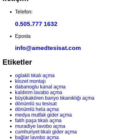
Telefon:
0.505.777 1632
Eposta
info@amedtesisat.com
Etiketler
oglakli tıkalı açma
klozet montajı
dabanoglu kanal açma
kaldırım lavabo açma
büyükakören banyo tıkanıklığı açma
dönümlü su tesisat
dönümlü hela açma
medya mutfak gider açma
fatih paşa tıkalı açma
muradiye lavobo açma
cumhuriyet tıkalı gider açma
bağlar lavobo açma