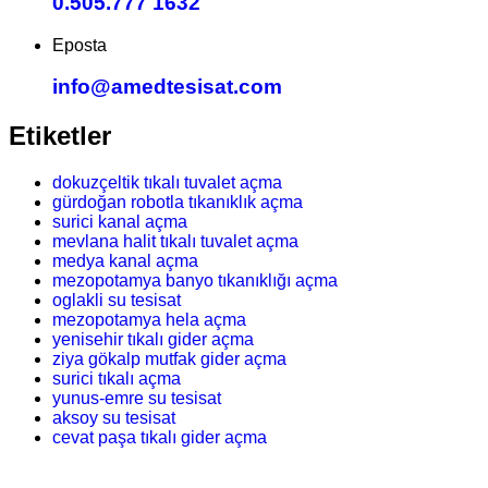
0.505.777 1632
Eposta
info@amedtesisat.com
Etiketler
dokuzçeltik tıkalı tuvalet açma
gürdoğan robotla tıkanıklık açma
surici kanal açma
mevlana halit tıkalı tuvalet açma
medya kanal açma
mezopotamya banyo tıkanıklığı açma
oglakli su tesisat
mezopotamya hela açma
yenisehir tıkalı gider açma
ziya gökalp mutfak gider açma
surici tıkalı açma
yunus-emre su tesisat
aksoy su tesisat
cevat paşa tıkalı gider açma