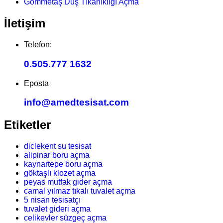
Gömmetaş Duş Tıkanıklığı Açma
İletişim
Telefon:
0.505.777 1632
Eposta
info@amedtesisat.com
Etiketler
diclekent su tesisat
alipinar boru açma
kaynartepe boru açma
göktaşlı klozet açma
peyas mutfak gider açma
camal yılmaz tıkalı tuvalet açma
5 nisan tesisatçı
tuvalet gideri açma
celikevler süzgeç açma