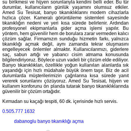
su birikmesi ve hijyen sorunlarıyla kendini belli eder. Bu tür
durumlar, kullanıcıların günlük yaşamını olumsuz etkiler.
Amed Su Tesisat, banyo tıkanıklıklarını modern cihazlarla
hızlıca çözer. Kameralı görüntüleme sistemleri sayesinde
tıkanıklığın nedeni ve yeri kısa sürede belirlenir. Ardından
profesyonel ekipmanlarla gider açma işlemi yapılır. Bu
yöntem, hem güvenilir hem de borulara zarar vermeden kalıcı
çözüm sağlar. Firmamızın sunduğu hizmetin farkı, yalnızca
tıkanıklığı açmak değil, aynı zamanda tekrar oluşmasını
engelleyecek önlemler almaktır. Kullanıcılarımızı, giderlere
saç, sabun artığı ve yabancı cisim atmama konusunda
bilgilendiriyoruz. Böylece uzun vadeli bir çözüm elde ediliyor.
Banyo tıkanıklıkları, özellikle yoğun kullanılan alanlarda sık
yaşandığı için hızlı müdahale büyük önem taşır. Biz de acil
durumlarda müşterilerimizin çağrılarına kısa sürede yanıt
vererek sorunlarını çözüyoruz. Amed Su Tesisat, hijyen ve
kullanım konforunu ön planda tutarak banyo tıkanıklıklarında
güvenilir bir çözüm ortağıdır.
Kırmadan su kaçağı tespiti, 60 dk. içerisinde hızlı servis.
0.505.777 1632
dabanoglu banyo tıkanıklığı açma