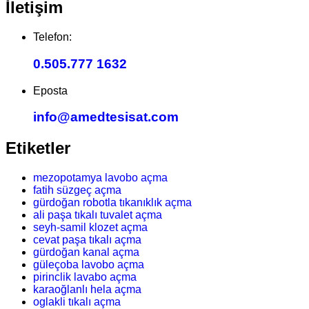
İletişim
Telefon:
0.505.777 1632
Eposta
info@amedtesisat.com
Etiketler
mezopotamya lavobo açma
fatih süzgeç açma
gürdoğan robotla tıkanıklık açma
ali paşa tıkalı tuvalet açma
seyh-samil klozet açma
cevat paşa tıkalı açma
gürdoğan kanal açma
güleçoba lavobo açma
pirinclik lavabo açma
karaoğlanlı hela açma
oglakli tıkalı açma