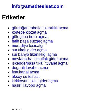
info@amedtesisat.com
Etiketler
gürdoğan robotla tıkanıklık açma
körtepe klozet açma
güleçoba boru açma
fatih paşa süzgeç açma
muradiye tesisatçı
sur tıkalı gider açma
sur banyo tıkanıklığı açma
mevlana-halit mutfak gider açma
iskenderpasa tıkalı tuvalet açma
doganli lavabo açma
fırat kanal açma
aksoy su tesisat
kirkkoyun tıkalı gider açma
hasırlı lavobo açma