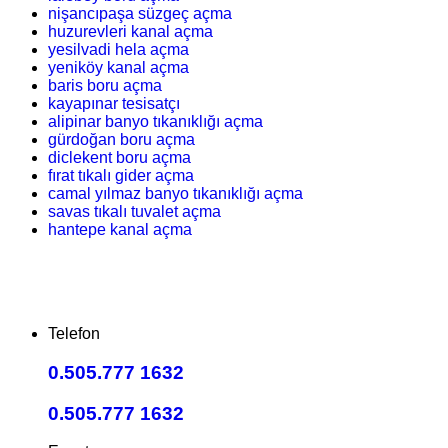
nişancıpaşa süzgeç açma
huzurevleri kanal açma
yesilvadi hela açma
yeniköy kanal açma
baris boru açma
kayapınar tesisatçı
alipinar banyo tıkanıklığı açma
gürdoğan boru açma
diclekent boru açma
fırat tıkalı gider açma
camal yılmaz banyo tıkanıklığı açma
savas tıkalı tuvalet açma
hantepe kanal açma
Telefon
0.505.777 1632
0.505.777 1632