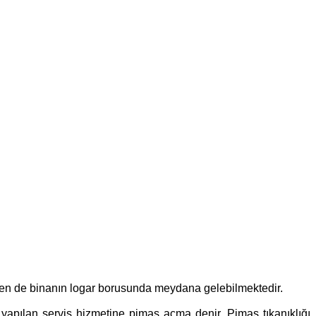
zen de binanın logar borusunda meydana gelebilmektedir.
e yapılan servis hizmetine pimaş açma denir. Pimaş tıkanıklığı