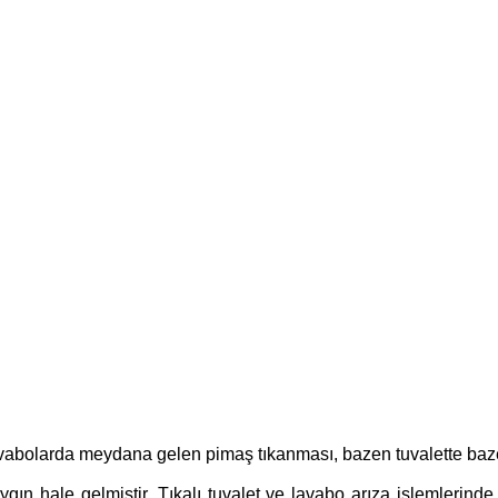
lavabolarda meydana gelen pimaş tıkanması, bazen tuvalette ba
gın hale gelmiştir. Tıkalı tuvalet ve lavabo arıza işlemlerind