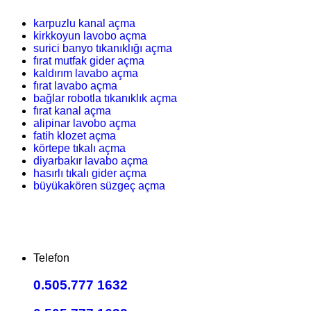
karpuzlu kanal açma
kirkkoyun lavobo açma
surici banyo tıkanıklığı açma
fırat mutfak gider açma
kaldırım lavabo açma
fırat lavabo açma
bağlar robotla tıkanıklık açma
fırat kanal açma
alipinar lavobo açma
fatih klozet açma
körtepe tıkalı açma
diyarbakır lavabo açma
hasırlı tıkalı gider açma
büyükakören süzgeç açma
Telefon
0.505.777 1632