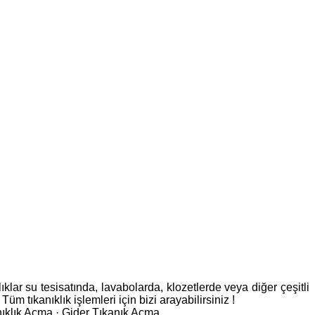
lar su tesisatında, lavabolarda, klozetlerde veya diğer çeşitli
üm tıkanıklık işlemleri için bizi arayabilirsiniz !
ıklık Açma · ‎Gider Tıkanık Açma