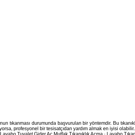
nun tıkanması durumunda başvurulan bir yöntemdir. Bu tıkanıklık
rsa, profesyonel bir tesisatçıdan yardım almak en iyisi olabilir. T
avabo Tuvalet Gider Aç ‎Mutfak Tıkanıklık Açma · ‎Lavabo Tıkan