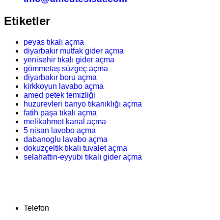
Etiketler
peyas tıkalı açma
diyarbakır mutfak gider açma
yenisehir tıkalı gider açma
gömmetaş süzgeç açma
diyarbakır boru açma
kirkkoyun lavabo açma
amed petek temizliği
huzurevleri banyo tıkanıklığı açma
fatih paşa tıkalı açma
melikahmet kanal açma
5 nisan lavobo açma
dabanoglu lavabo açma
dokuzçeltik tıkalı tuvalet açma
selahattin-eyyubi tıkalı gider açma
Telefon