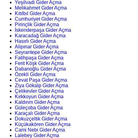
Yeşilvadi Gider Açma
Melikahmet Gider Açma
Kıtılbıl Gider Açma
Cumhuriyet Gider Açma
Pirinçlik Gider Açma
İskenderpaşa Gider Açma
Karacadağ Gider Açma
Hasırlı Gider Açma
Alipınar Gider Açma
Seyrantepe Gider Açma
Fatihpaşa Gider Açma
Ferit Köşk Gider Açma
Dabanoğlu Gider Açma
Özekli Gider Açma
Cevat Paşa Gider Açma
Ziya Gökalp Gider Açma
Çelikevler Gider Açma
Kırkkoyun Gider Açma
Kaldırım Gider Açma
Güleçoba Gider Açma
Karaçalı Gider Açma
Dokuzçeltik Gider Açma
Küçükakören Gider Açma
Cami Nebi Gider Açma
Lalebey Gider Açma